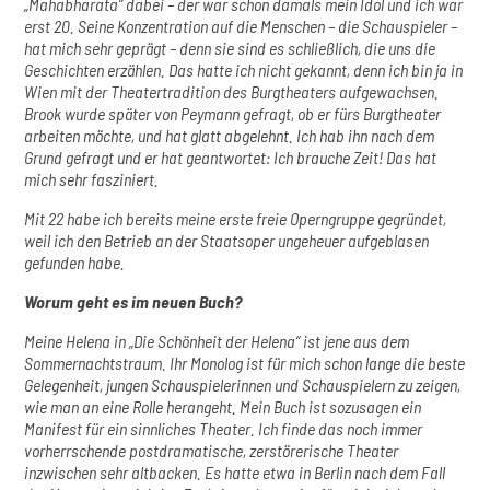
„Mahabharata“ dabei – der war schon damals mein Idol und ich war
erst 20. Seine Konzentration auf die Menschen – die Schauspieler –
hat mich sehr geprägt – denn sie sind es schließlich, die uns die
Geschichten erzählen. Das hatte ich nicht gekannt, denn ich bin ja in
Wien mit der Theatertradition des Burgtheaters aufgewachsen.
Brook wurde später von Peymann gefragt, ob er fürs Burgtheater
arbeiten möchte, und hat glatt abgelehnt. Ich hab ihn nach dem
Grund gefragt und er hat geantwortet: Ich brauche Zeit! Das hat
mich sehr fasziniert.
Mit 22 habe ich bereits meine erste freie Operngruppe gegründet,
weil ich den Betrieb an der Staatsoper ungeheuer aufgeblasen
gefunden habe.
Worum geht es im neuen Buch?
Meine Helena in „Die Schönheit der Helena“ ist jene aus dem
Sommernachtstraum. Ihr Monolog ist für mich schon lange die beste
Gelegenheit, jungen Schauspielerinnen und Schauspielern zu zeigen,
wie man an eine Rolle herangeht. Mein Buch ist sozusagen ein
Manifest für ein sinnliches Theater. Ich finde das noch immer
vorherrschende postdramatische, zerstörerische Theater
inzwischen sehr altbacken. Es hatte etwa in Berlin nach dem Fall