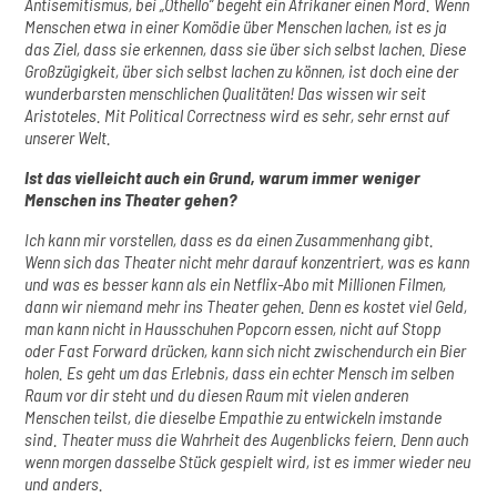
Antisemitismus, bei „Othello“ begeht ein Afrikaner einen Mord. Wenn
Menschen etwa in einer Komödie über Menschen lachen, ist es ja
das Ziel, dass sie erkennen, dass sie über sich selbst lachen. Diese
Großzügigkeit, über sich selbst lachen zu können, ist doch eine der
wunderbarsten menschlichen Qualitäten! Das wissen wir seit
Aristoteles. Mit Political Correctness wird es sehr, sehr ernst auf
unserer Welt.
Ist das vielleicht auch ein Grund, warum immer weniger
Menschen ins Theater gehen?
Ich kann mir vorstellen, dass es da einen Zusammenhang gibt.
Wenn sich das Theater nicht mehr darauf konzentriert, was es kann
und was es besser kann als ein Netflix-Abo mit Millionen Filmen,
dann wir niemand mehr ins Theater gehen. Denn es kostet viel Geld,
man kann nicht in Hausschuhen Popcorn essen, nicht auf Stopp
oder Fast Forward drücken, kann sich nicht zwischendurch ein Bier
holen. Es geht um das Erlebnis, dass ein echter Mensch im selben
Raum vor dir steht und du diesen Raum mit vielen anderen
Menschen teilst, die dieselbe Empathie zu entwickeln imstande
sind. Theater muss die Wahrheit des Augenblicks feiern. Denn auch
wenn morgen dasselbe Stück gespielt wird, ist es immer wieder neu
und anders.