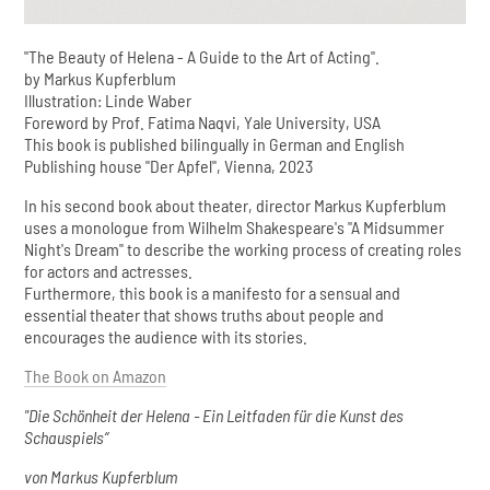
"The Beauty of Helena - A Guide to the Art of Acting".
by Markus Kupferblum
Illustration: Linde Waber
Foreword by Prof. Fatima Naqvi, Yale University, USA
This book is published bilingually in German and English
Publishing house "Der Apfel", Vienna, 2023
In his second book about theater, director Markus Kupferblum
uses a monologue from Wilhelm Shakespeare's "A Midsummer
Night's Dream" to describe the working process of creating roles
for actors and actresses.
Furthermore, this book is a manifesto for a sensual and
essential theater that shows truths about people and
encourages the audience with its stories.
The Book on Amazon
"Die Schönheit der Helena - Ein Leitfaden für die Kunst des
Schauspiels“
von Markus Kupferblum