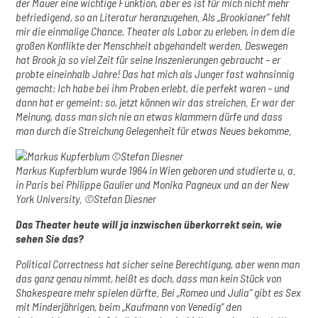
der Mauer eine wichtige Funktion, aber es ist für mich nicht mehr
befriedigend, so an Literatur heranzugehen. Als „Brookianer“ fehlt
mir die einmalige Chance, Theater als Labor zu erleben, in dem die
großen Konflikte der Menschheit abgehandelt werden. Deswegen
hat Brook ja so viel Zeit für seine Inszenierungen gebraucht – er
probte eineinhalb Jahre! Das hat mich als Junger fast wahnsinnig
gemacht: Ich habe bei ihm Proben erlebt, die perfekt waren – und
dann hat er gemeint: so, jetzt können wir das streichen. Er war der
Meinung, dass man sich nie an etwas klammern dürfe und dass
man durch die Streichung Gelegenheit für etwas Neues bekomme.
Markus Kupferblum wurde 1964 in Wien geboren und studierte u. a.
in Paris bei Philippe Gaulier und Monika Pagneux und an der New
York University. ©Stefan Diesner
Das Theater heute will ja inzwischen überkorrekt sein, wie
sehen Sie das?
Political Correctness hat sicher seine Berechtigung, aber wenn man
das ganz genau nimmt, heißt es doch, dass man kein Stück von
Shakespeare mehr spielen dürfte. Bei „Romeo und Julia“ gibt es Sex
mit Minderjährigen, beim „Kaufmann von Venedig“ den