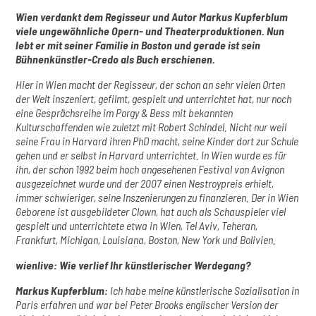
Wien verdankt dem Regisseur und Autor Markus Kupferblum
viele ungewöhnliche Opern- und Theaterproduktionen. Nun
lebt er mit seiner Familie in Boston und gerade ist sein
Bühnenkünstler-Credo als Buch erschienen.
Hier in Wien macht der Regisseur, der schon an sehr vielen Orten
der Welt inszeniert, gefilmt, gespielt und unterrichtet hat, nur noch
eine Gesprächsreihe im Porgy & Bess mit bekannten
Kulturschaffenden wie zuletzt mit Robert Schindel. Nicht nur weil
seine Frau in Harvard ihren PhD macht, seine Kinder dort zur Schule
gehen und er selbst in Harvard unterrichtet. In Wien wurde es für
ihn, der schon 1992 beim hoch angesehenen Festival von Avignon
ausgezeichnet wurde und der 2007 einen Nestroypreis erhielt,
immer schwieriger, seine Inszenierungen zu finanzieren. Der in Wien
Geborene ist ausgebildeter Clown, hat auch als Schauspieler viel
gespielt und unterrichtete etwa in Wien, Tel Aviv, Teheran,
Frankfurt, Michigan, Louisiana, Boston, New York und Bolivien.
wienlive: Wie verlief Ihr künstlerischer Werdegang?
Markus Kupferblum:
Ich habe meine künstlerische Sozialisation in
Paris erfahren und war bei Peter Brooks englischer Version der