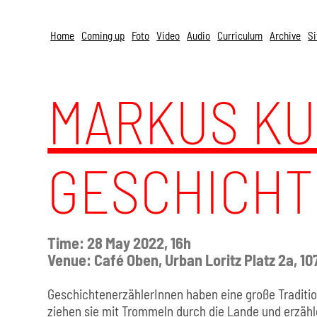
Skip to content
Home
Coming up
Foto
Video
Audio
Curriculum
Archive
Si
MARKUS K
GESCHICH
Time: 28 May 2022, 16h
Venue: Café Oben, Urban Loritz Platz 2a, 1
GeschichtenerzählerInnen haben eine große Tradition
ziehen sie mit Trommeln durch die Lande und erzähle