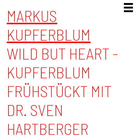
Skip to content
MARKUS
KUPFERBLUM
WILD BUT HEART -
KUPFERBLUM
FRÜHSTÜCKT MIT
DR. SVEN
HARTBERGER